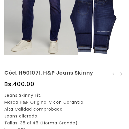
Cód. H501071. H&P Jeans Skinny
Cód. H501070. H&P
Cód. H501072. H&P
Jeans Skinny
Bs.
400.00
Jeans Skinny
Jeans Skinny Fit.
Marca H&P Original y con Garantía.
Alta Calidad comprobada.
Jeans alicrado.
Tallas: 38 al 46 (Horma Grande)