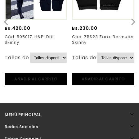
Bs.
420.00
Bs.
230.00
Cód. 505017. H&P. Drill
Cod. ZBS23 Zara. Bermuda
Skinny
Skinny
Tallas de Pantalones:
Tallas de Pantalones:
AÑADIR AL CARRITO
AÑADIR AL CARRITO
MENÚ PRINCIPAL
Redes Sociales
Debes Conocer !