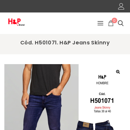
0
Cód. H501071. H&P Jeans Skinny
🔍