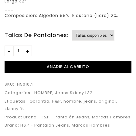
Largo 32″
___
Composición: Algodón 98%. Elastano (licra) 2%.
Tallas De Pantalones:
AÑADIR AL CARRITO
SKU:
H501071
Categorías:
HOMBRE
,
Jeans Skinny L32
Etiquetas:
Garantía
,
H&P
,
hombre
,
jeans
,
original
,
skinny fit
Product Brand:
H&P - Pantalón Jeans
,
Marcas Hombres
Brand:
H&P - Pantalón Jeans
,
Marcas Hombres