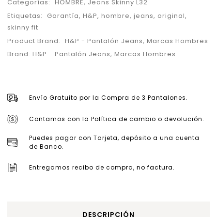
Categorías:
HOMBRE
,
Jeans Skinny L32
Etiquetas:
Garantía
,
H&P
,
hombre
,
jeans
,
original
,
skinny fit
Product Brand:
H&P - Pantalón Jeans
,
Marcas Hombres
Brand:
H&P - Pantalón Jeans
,
Marcas Hombres
Envío Gratuito por la Compra de 3 Pantalones.
Contamos con la Política de cambio o devolución.
Puedes pagar con Tarjeta, depósito a una cuenta
de Banco.
Entregamos recibo de compra, no factura.
DESCRIPCIÓN