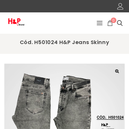
0
Cód. H501024 H&P Jeans Skinny
🔍