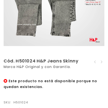
Cód. H501024 H&P Jeans Skinny
Cód. H501023 H&P Jeans
Marca H&P Original y con Garantía.
Cód. H501025 H&P Jeans
Skinny
Skinny
Este producto no está disponible porque no
quedan existencias.
SKU:
H501024