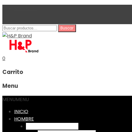
Mi Cuenta
User Login
Buscar
Buscar
por:
0
Carrito
Menu
MENU
MENU
INICIO
HOMBRE
Pantalones por Diseño