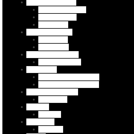
Bermudas por Marca
H&P - Bermudas Dril
Bershka - Jeans
Zara - Jeans
Camisas por diseño
Manga larga
Manga corta
Chaquetas por Diseño
Chaqueta Vintage
Talla Grande
Bermuda Jeans Skinny TG
Pantalón Jeans Skinny TG
Chaquetas por Marca
H&P - Jeans
Canguros
Canguros
SUDADERAS
Sudaderas