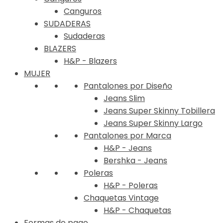
Canguros
SUDADERAS
Sudaderas
BLAZERS
H&P - Blazers
MUJER
Pantalones por Diseño
Jeans Slim
Jeans Super Skinny Tobillera
Jeans Super Skinny Largo
Pantalones por Marca
H&P - Jeans
Bershka - Jeans
Poleras
H&P - Poleras
Chaquetas Vintage
H&P - Chaquetas
Formas de pago