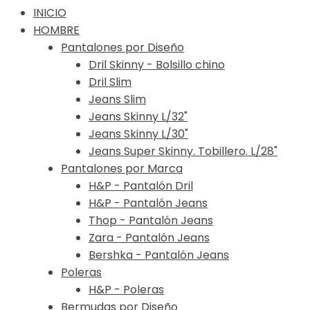
to
INICIO
content
HOMBRE
Pantalones por Diseño
Dril Skinny - Bolsillo chino
Dril Slim
Jeans Slim
Jeans Skinny L/32"
Jeans Skinny L/30"
Jeans Super Skinny. Tobillero. L/28"
Pantalones por Marca
H&P - Pantalón Dril
H&P - Pantalón Jeans
Thop - Pantalón Jeans
Zara - Pantalón Jeans
Bershka - Pantalón Jeans
Poleras
H&P - Poleras
Bermudas por Diseño