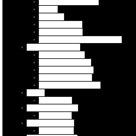
Dril Skinny - Bolsillo chino
Dril Slim
Jeans Slim
Jeans Skinny L/32"
Jeans Skinny L/30"
Jeans Super Skinny. Tobillero. L/28"
Pantalones por Marca
H&P - Pantalón Dril
H&P - Pantalón Jeans
Thop - Pantalón Jeans
Zara - Pantalón Jeans
Bershka - Pantalón Jeans
Poleras
H&P - Poleras
Bermudas por Diseño
Bermuda Slim
Camisas por marca
H&P - camisas