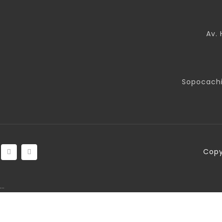
Av. 
Sopocachi
Copy
…