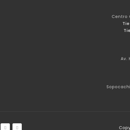
Centro 
Ti
Ti
Av. 
Sopocachi
Copy