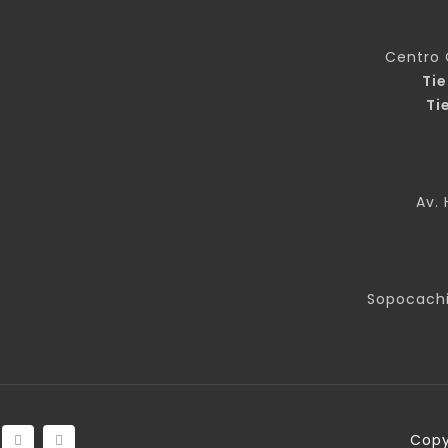
Centro 
Ti
Ti
Av. 
Sopocachi
Copy