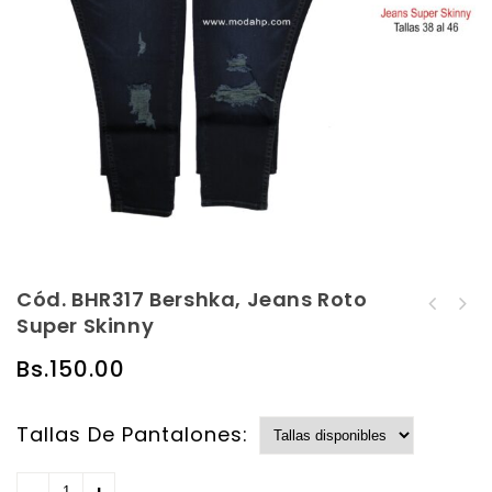
Cód. BHR317 Bershka, Jeans Roto
Cód. BHR316 Bershka,
Super Skinny
Cód. BHR318 Bershka,
Jeans Roto Super
Jeans Roto Super
Skinny
Bs.
150.00
Skinny
Tallas De Pantalones: