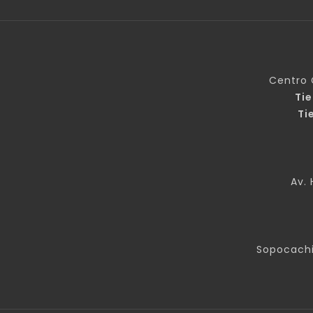
Centro 
Ti
Ti
Av. 
Sopocachi