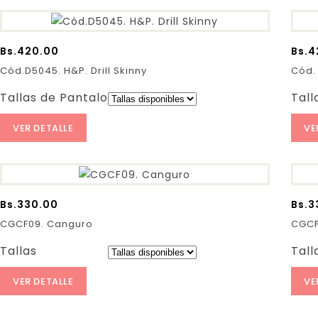
Bs.
420.00
Bs.
4
Cód.D5045. H&P. Drill Skinny
Cód. 
Tallas de Pantalones:
Tall
VER DETALLE
VE
Bs.
330.00
Bs.
3
CGCF09. Canguro
CGCF
Tallas
Tall
VER DETALLE
VE