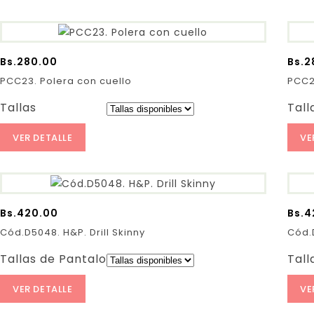
Bs.
280.00
Bs.
2
PCC23. Polera con cuello
PCC2
Tallas
Tall
VER DETALLE
VE
Bs.
420.00
Bs.
4
Cód.D5048. H&P. Drill Skinny
Cód.D
Tallas de Pantalones:
Tall
VER DETALLE
VE