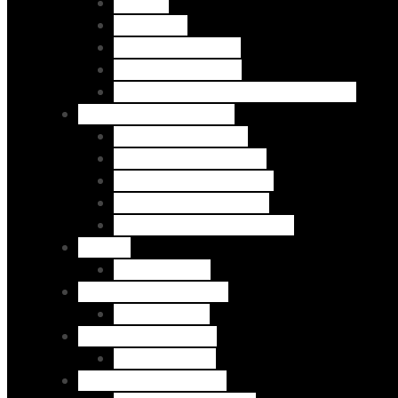
Dril Slim
Jeans Slim
Jeans Skinny L/32"
Jeans Skinny L/30"
Jeans Super Skinny. Tobillero. L/28"
Pantalones por Marca
H&P - Pantalón Dril
H&P - Pantalón Jeans
Thop - Pantalón Jeans
Zara - Pantalón Jeans
Bershka - Pantalón Jeans
Poleras
H&P - Poleras
Bermudas por Diseño
Bermuda Slim
Camisas por marca
H&P - camisas
Bermudas por Marca