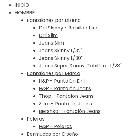
INICIO
HOMBRE
Pantalones por Diseño
Dril Skinny - Bolsillo chino
Dril Slim
Jeans Slim
Jeans Skinny L/32"
Jeans Skinny L/30"
Jeans Super Skinny. Tobillero. L/28"
Pantalones por Marca
H&P - Pantalón Dril
H&P - Pantalón Jeans
Thop - Pantalón Jeans
Zara - Pantalón Jeans
Bershka - Pantalón Jeans
Poleras
H&P - Poleras
Bermudas por Diseño