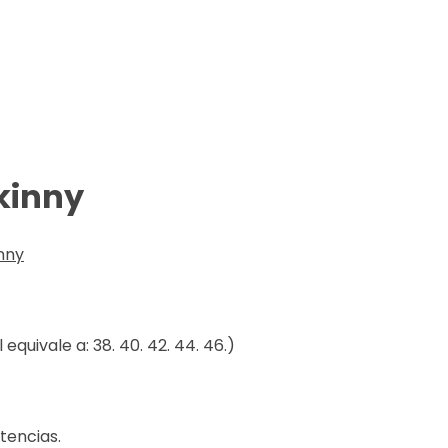
kinny
nny
 equivale a: 38. 40. 42. 44. 46.)
tencias.