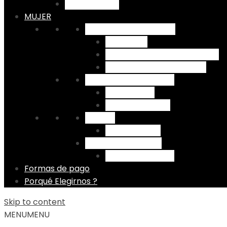
H&P - Blazers
MUJER
Pantalones por Diseño
Jeans Slim
Jeans Super Skinny Tobillera
Jeans Super Skinny Largo
Pantalones por Marca
H&P - Jeans
Bershka - Jeans
Poleras
H&P - Poleras
Chaquetas Vintage
H&P - Chaquetas
Formas de pago
Porqué Elegirnos ?
Skip to content
MENU
MENU