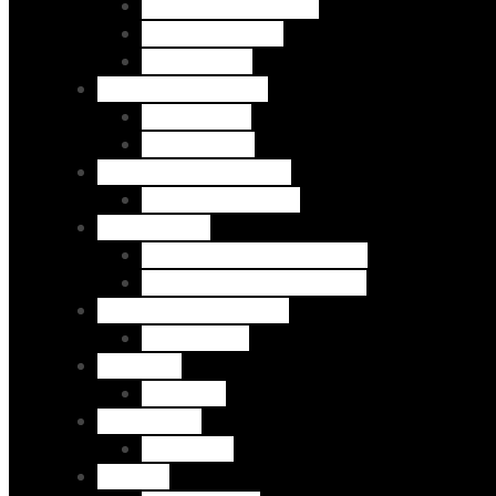
H&P - Bermudas Dril
Bershka - Jeans
Zara - Jeans
Camisas por diseño
Manga larga
Manga corta
Chaquetas por Diseño
Chaqueta Vintage
Talla Grande
Bermuda Jeans Skinny TG
Pantalón Jeans Skinny TG
Chaquetas por Marca
H&P - Jeans
Canguros
Canguros
SUDADERAS
Sudaderas
BLAZERS